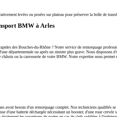
rativement levées ou posées sur plateau pour préserver la boîte de transf
ransport BMW à Arles
 rapides des Bouches-du-Rhône ? Notre service de remorquage profession
é d'une départementale ou après un sinistre plus grave. Nous disposons 
châssis ou la carrosserie de votre
BMW
. Notre expertise nous permet 
ans avoir besoin d'un remorquage complet. Nos techniciens qualifiés se
gisse d'une batterie déchargée nécessitant un booster, d'une roue crevée 
galement les ouvertures de portes en cas de clefs oubliées à l'intérieur