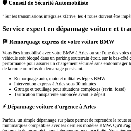
🛡️ Conseil de Sécurité Automobiliste
"
Sur les transmissions intégrales xDrive, les 4 roues doivent être impé
Service expert en dépannage voiture et t
🏁 Remorquage express de votre voiture BMW
Vous êtes immobilisé avec votre
BMW
à Arles
ou sur l'une des voies
véhicule soit bloqué dans un parking souterrain étroit, sur le bas-côt
performance pour assurer un chargement sécurisé sans endommager le 
de la route ou refus de démarrage persistant.
Remorquage auto, moto et utilitaires légers
BMW
Intervention express
à Arles
sous 30 minutes
Grutage et treuillage pour situations complexes (ravin, fossé)
Tarification transparente annoncée avant le départ
⚡ Dépannage voiture d'urgence à Arles
Parfois, un simple dépannage sur place permet de reprendre la route s
multimarques compatibles avec les derniers modèles
BMW
. Qu'il s'a
(pompage de réservoir), nous intervenons avec réactivité. Nous gérons é