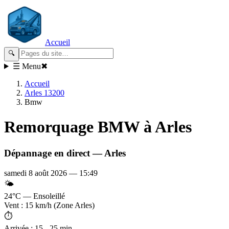
Accueil
🔍
☰ Menu
✖
Accueil
Arles 13200
Bmw
Remorquage
BMW
à Arles
Dépannage en direct —
Arles
samedi 8 août 2026
—
15:49
🌤️
24°C — Ensoleillé
Vent : 15 km/h (Zone Arles)
⏱️
Arrivée : 15 - 25 min