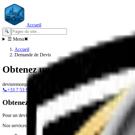
Accueil
🔍
☰ Menu
✖
Accueil
Demande de Devis
Obtenez un devis gratuit pour n
devis
remorquage
dépannage
rapide
📞
+33 7 53 90 38 69
Obtenez un devis personnalisé
Pour un devis gratuit et détaillé, contactez-nous par téléphone ou pa
Nos services incluent :