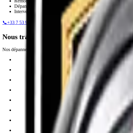
Remorquage de véhicules
Dépannage rapide
Interventions sur mesure pour tous types de véhicules
📞
+33 7 53 90 38 69
—
✉️ Envoyer un email
Nous travaillons avec toutes les marques 
Nos dépanneuses sont adaptées à chaque véhicule, de l'épave à la berl