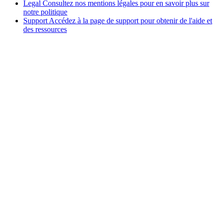
Legal
Consultez nos mentions légales pour en savoir plus sur
notre politique
Support
Accédez à la page de support pour obtenir de l'aide et
des ressources