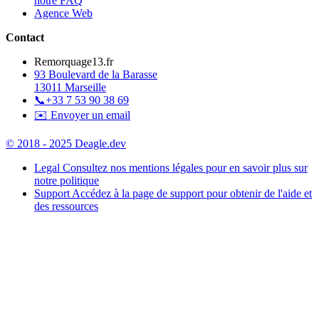
notre FAQ
Agence Web
Contact
Remorquage13.fr
93 Boulevard de la Barasse
13011 Marseille
📞
+33 7 53 90 38 69
✉️ Envoyer un email
© 2018 - 2025 Deagle.dev
Legal
Consultez nos mentions légales pour en savoir plus sur
notre politique
Support
Accédez à la page de support pour obtenir de l'aide et
des ressources