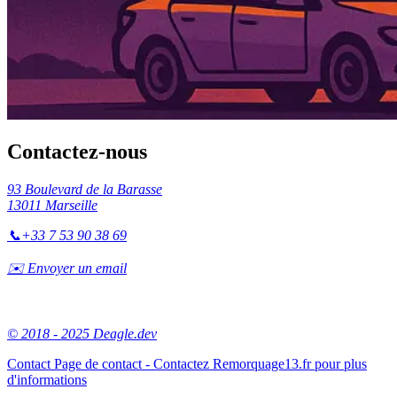
Contactez-nous
93 Boulevard de la Barasse
13011 Marseille
📞
+33 7 53 90 38 69
✉️ Envoyer un email
© 2018 - 2025 Deagle.dev
Contact
Page de contact - Contactez Remorquage13.fr pour plus
d'informations