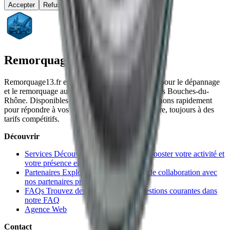
Accepter
Refuser
Remorquage 13
Remorquage13.fr est votre service de confiance pour le dépannage
et le remorquage auto/moto à Marseille et dans les Bouches-du-
Rhône. Disponibles 24h/24 et 7j/7, nous intervenons rapidement
pour répondre à vos besoins en assistance routière, toujours à des
tarifs compétitifs.
Découvrir
Services
Découvrez nos services pour booster votre activité et
votre présence en ligne
Partenaires
Explorez des opportunités de collaboration avec
nos partenaires professionnels
FAQs
Trouvez des réponses à vos questions courantes dans
notre FAQ
Agence Web
Contact