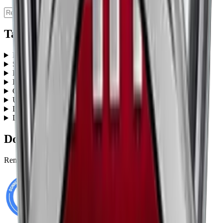
Table des matières
Principal
Services
Remorquage
Dépannage
Contact
Utilisateur
Localisation
Légal
Donnez Votre Avis
Remorquage13.fr, vérifié sur les plateformes suivantes :