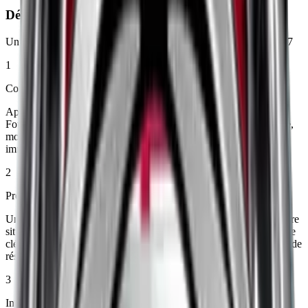
Dépannage Crevaison
Un service rapide et efficace pour vos pneus crevés, 24h/24 et 7j/7
1
Contactez notre service dépannage
Appelez-nous dès maintenant pour signaler votre crevaison.
Fournissez des détails sur votre localisation et votre véhicule (type,
modèle) pour une prise en charge rapide. Nous confirmons
immédiatement le délai d’arrivée de notre technicien.
2
Préparation et envoi d’un technicien
Un technicien qualifié est dépêché avec l’équipement adapté à votre
situation. Nous préparons les outils nécessaires, tels qu’un cric, une
clé en croix, des pneus de rechange ou des kits de réparation, afin de
résoudre votre problème dans les meilleurs délais.
3
Intervention sur place