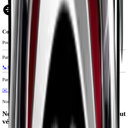
Contactez-nous
Pour un devis ou toute question
Par téléphone
📞
+33 7 53 90 38 69
Par mail
✉️ Envoyer un email
Nous sommes là pour vous aider à tout moment
Nos services de Dépannage Crevaison tout
véhicules