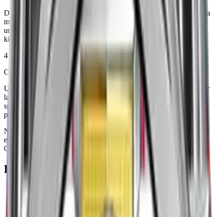
Dès son arrivée, notre spécialiste évalue l’état du pneu et identifie la
meilleure solution. Selon le cas, nous remplaçons le pneu crevé par
une roue de secours ou effectuons une réparation sur place avec un
kit de colmatage.
4
Conseils et suivi après dépannage
Une fois la crevaison réparée, nous vous donnons des conseils pour
la conduite et, si nécessaire, nous vous orientons vers un garage
spécialisé pour un remplacement complet ou un contrôle de vos
pneus.
Notre équipe est spécialisée pour intervenir sur vos pneus crevés ou
endommagés dans tout le département des Bouches-du-Rhône.
Contactez-nous 24h/24 pour une assistance rapide !
Restez connecté