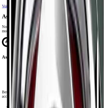
Voir toutes les marques
Assistance dépanneuse Auto Moto
Nous proposons des services d'assistance pour les véhicules auto et
moto, disponibles à tout moment.
Assistance routière 7/7
Dépannage et remorquage auto à Marseille —
assistance 24h/24 et 7j/7 pour voitures, motos et
utilitaires.
Besoin d'aide ? Notre équipe est disponible jour et nuit pour vous
accompagner rapidement.