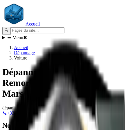
Accueil
🔍
☰ Menu
✖
Accueil
Dépannage
Voiture
Dépannage Crevaison -
Remorquage13.fr 24/7 à
Marseille
dépannage
crevaison
pneus
réparation
📞
+33 7 53 90 38 69
Nous travaillons avec toutes les marques