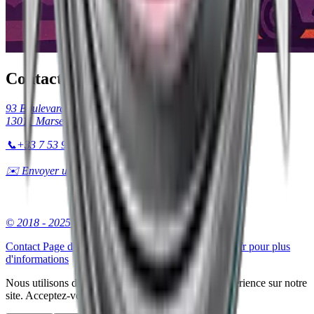
Contactez-nous
93 Boulevard de la Barasse
13011 Marseille
📞
+33 7 53 90 38 69
✉️ Envoyer un email
© 2018 - 2025 Deagle.dev
Contact
Page de contact - Contactez Remorquage13.fr pour plus
d'informations
Nous utilisons des cookies pour améliorer votre expérience sur notre
site. Acceptez-vous ?