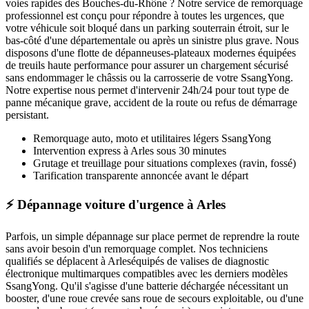
voies rapides des Bouches-du-Rhône ? Notre service de remorquage
professionnel est conçu pour répondre à toutes les urgences, que
votre véhicule soit bloqué dans un parking souterrain étroit, sur le
bas-côté d'une départementale ou après un sinistre plus grave. Nous
disposons d'une flotte de dépanneuses-plateaux modernes équipées
de treuils haute performance pour assurer un chargement sécurisé
sans endommager le châssis ou la carrosserie de votre
SsangYong
.
Notre expertise nous permet d'intervenir 24h/24 pour tout type de
panne mécanique grave, accident de la route ou refus de démarrage
persistant.
Remorquage auto, moto et utilitaires légers
SsangYong
Intervention express
à Arles
sous 30 minutes
Grutage et treuillage pour situations complexes (ravin, fossé)
Tarification transparente annoncée avant le départ
⚡ Dépannage voiture d'urgence à Arles
Parfois, un simple dépannage sur place permet de reprendre la route
sans avoir besoin d'un remorquage complet. Nos techniciens
qualifiés se déplacent à
Arles
équipés de valises de diagnostic
électronique multimarques compatibles avec les derniers modèles
SsangYong
. Qu'il s'agisse d'une batterie déchargée nécessitant un
booster, d'une roue crevée sans roue de secours exploitable, ou d'une