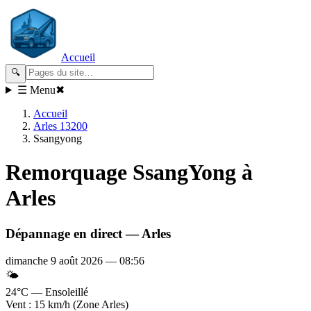
Accueil
🔍
☰ Menu
✖
Accueil
Arles 13200
Ssangyong
Remorquage
SsangYong
à
Arles
Dépannage en direct —
Arles
dimanche 9 août 2026
—
08:56
🌤️
24°C — Ensoleillé
Vent : 15 km/h (Zone Arles)