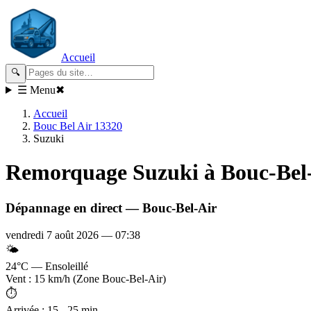
Accueil
🔍
☰ Menu
✖
Accueil
Bouc Bel Air 13320
Suzuki
Remorquage
Suzuki
à Bouc-Bel
Dépannage en direct —
Bouc-Bel-Air
vendredi 7 août 2026
—
07:38
🌤️
24°C — Ensoleillé
Vent : 15 km/h (Zone Bouc-Bel-Air)
⏱️
Arrivée : 15 - 25 min