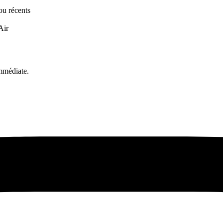
ou récents
Air
mmédiate.