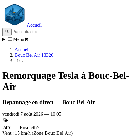
Accueil
🔍
☰ Menu
✖
Accueil
Bouc Bel Air 13320
Tesla
Remorquage
Tesla
à Bouc-Bel-
Air
Dépannage en direct —
Bouc-Bel-Air
vendredi 7 août 2026
—
10:05
🌤️
24°C — Ensoleillé
Vent : 15 km/h (Zone Bouc-Bel-Air)