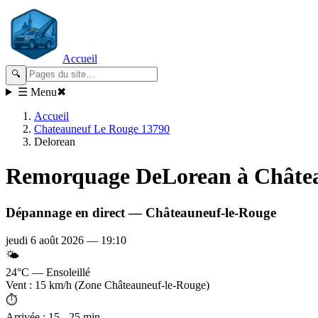
Accueil
🔍
☰ Menu
✖
Accueil
Chateauneuf Le Rouge 13790
Delorean
Remorquage
DeLorean
à Châte
Dépannage en direct —
Châteauneuf-le-Rouge
jeudi 6 août 2026
—
19:10
🌤️
24°C — Ensoleillé
Vent : 15 km/h (Zone Châteauneuf-le-Rouge)
⏱️
Arrivée : 15 - 25 min