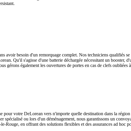
sistant.
sans avoir besoin d'un remorquage complet. Nos techniciens qualifiés se
orean
. Qu'il s'agisse d'une batterie déchargée nécessitant un booster, d
s gérons également les ouvertures de portes en cas de clefs oubliées à l
ue pour votre
DeLorean
vers n'importe quelle destination dans la régi
ier spécialisé ou lors d'un déménagement, nous garantissons un convoyag
-le-Rouge
, en offrant des solutions flexibles et des assurances ad hoc po