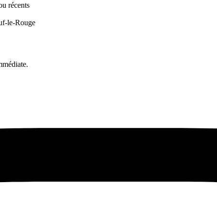
ou récents
uf-le-Rouge
mmédiate.