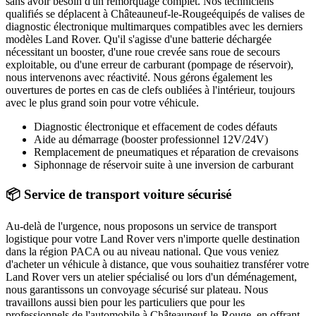
sans avoir besoin d'un remorquage complet. Nos techniciens
qualifiés se déplacent à
Châteauneuf-le-Rouge
équipés de valises de
diagnostic électronique multimarques compatibles avec les derniers
modèles
Land Rover
. Qu'il s'agisse d'une batterie déchargée
nécessitant un booster, d'une roue crevée sans roue de secours
exploitable, ou d'une erreur de carburant (pompage de réservoir),
nous intervenons avec réactivité. Nous gérons également les
ouvertures de portes en cas de clefs oubliées à l'intérieur, toujours
avec le plus grand soin pour votre véhicule.
Diagnostic électronique et effacement de codes défauts
Aide au démarrage (booster professionnel 12V/24V)
Remplacement de pneumatiques et réparation de crevaisons
Siphonnage de réservoir suite à une inversion de carburant
📦 Service de transport voiture sécurisé
Au-delà de l'urgence, nous proposons un service de transport
logistique pour votre
Land Rover
vers n'importe quelle destination
dans la région PACA ou au niveau national. Que vous veniez
d'acheter un véhicule à distance, que vous souhaitiez transférer votre
Land Rover
vers un atelier spécialisé ou lors d'un déménagement,
nous garantissons un convoyage sécurisé sur plateau. Nous
travaillons aussi bien pour les particuliers que pour les
professionnels de l'automobile à
Châteauneuf-le-Rouge
, en offrant