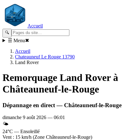
Accueil
🔍
☰ Menu
✖
Accueil
Chateauneuf Le Rouge 13790
Land Rover
Remorquage
Land Rover
à
Châteauneuf-le-Rouge
Dépannage en direct —
Châteauneuf-le-Rouge
dimanche 9 août 2026
—
06:01
🌤️
24°C — Ensoleillé
Vent : 15 km/h (Zone Châteauneuf-le-Rouge)