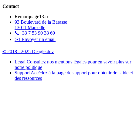
Contact
Remorquage13.fr
93 Boulevard de la Barasse
13011 Marseille
📞
+33 7 53 90 38 69
✉️ Envoyer un email
© 2018 - 2025 Deagle.dev
Legal
Consultez nos mentions légales pour en savoir plus sur
notre politique
Support
Accédez à la page de support pour obtenir de l'aide et
des ressources