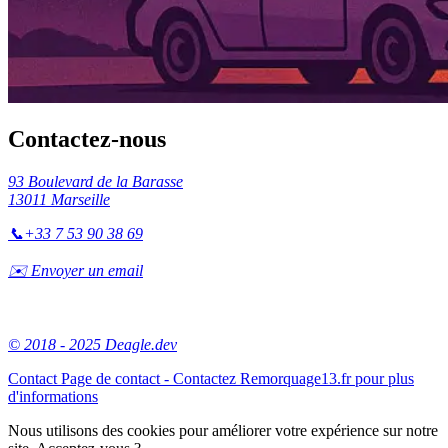
Contactez-nous
93 Boulevard de la Barasse
13011 Marseille
📞
+33 7 53 90 38 69
✉️ Envoyer un email
© 2018 - 2025 Deagle.dev
Contact
Page de contact - Contactez Remorquage13.fr pour plus
d'informations
Nous utilisons des cookies pour améliorer votre expérience sur notre