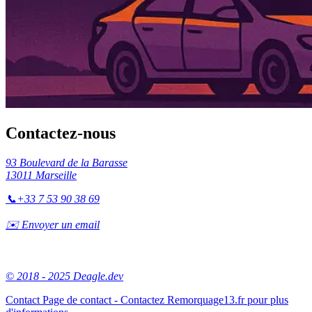
Contactez-nous
93 Boulevard de la Barasse
13011 Marseille
📞
+33 7 53 90 38 69
✉️ Envoyer un email
© 2018 - 2025 Deagle.dev
Contact
Page de contact - Contactez Remorquage13.fr pour plus