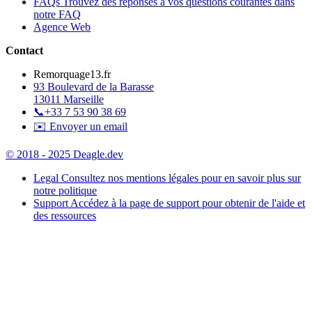
FAQs
Trouvez des réponses à vos questions courantes dans
notre FAQ
Agence Web
Contact
Remorquage13.fr
93 Boulevard de la Barasse
13011 Marseille
📞
+33 7 53 90 38 69
✉️ Envoyer un email
© 2018 - 2025 Deagle.dev
Legal
Consultez nos mentions légales pour en savoir plus sur
notre politique
Support
Accédez à la page de support pour obtenir de l'aide et
des ressources