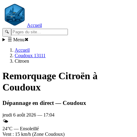
Accueil
🔍
☰ Menu
✖
Accueil
Coudoux 13111
Citroen
Remorquage
Citroën
à
Coudoux
Dépannage en direct —
Coudoux
jeudi 6 août 2026
—
17:04
🌤️
24°C — Ensoleillé
Vent : 15 km/h (Zone Coudoux)