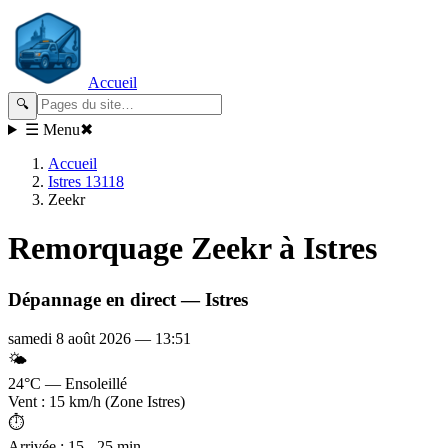
Accueil
🔍
☰ Menu
✖
Accueil
Istres 13118
Zeekr
Remorquage
Zeekr
à Istres
Dépannage en direct —
Istres
samedi 8 août 2026
—
13:51
🌤️
24°C — Ensoleillé
Vent : 15 km/h (Zone Istres)
⏱️
Arrivée : 15 - 25 min