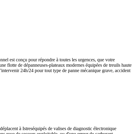
nel est conçu pour répondre à toutes les urgences, que votre
d'une flotte de dépanneuses-plateaux modernes équipées de treuils haute
d'intervenir 24h/24 pour tout type de panne mécanique grave, accident
 déplacent à
Istres
équipés de valises de diagnostic électronique
sans roue de secours exploitable, ou d'une erreur de carburant