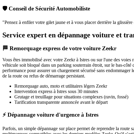
🛡️ Conseil de Sécurité Automobiliste
"
Pensez à enfiler votre gilet jaune et à vous placer derrière la glissièr
Service expert en dépannage voiture et tra
🏁 Remorquage express de votre voiture Zeekr
Vous êtes immobilisé avec votre
Zeekr
à Istres
ou sur l'une des voies 
véhicule soit bloqué dans un parking souterrain étroit, sur le bas-côt
performance pour assurer un chargement sécurisé sans endommager le 
de la route ou refus de démarrage persistant.
Remorquage auto, moto et utilitaires légers
Zeekr
Intervention express
à Istres
sous 30 minutes
Grutage et treuillage pour situations complexes (ravin, fossé)
Tarification transparente annoncée avant le départ
⚡ Dépannage voiture d'urgence à Istres
Parfois, un simple dépannage sur place permet de reprendre la route 
multimarques compatibles avec les derniers modèles
Zeekr
. Qu'il s'a