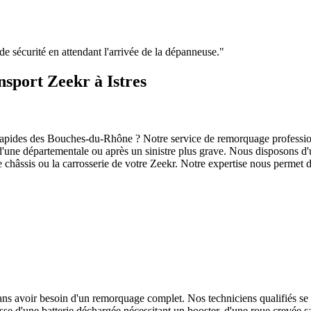
e de sécurité en attendant l'arrivée de la dépanneuse.
"
nsport Zeekr à Istres
rapides des Bouches-du-Rhône ? Notre service de remorquage profession
é d'une départementale ou après un sinistre plus grave. Nous disposons 
châssis ou la carrosserie de votre
Zeekr
. Notre expertise nous permet 
sans avoir besoin d'un remorquage complet. Nos techniciens qualifiés se
gisse d'une batterie déchargée nécessitant un booster, d'une roue crevée 