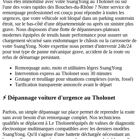
Vous êtes immobilisé avec votre
SsangYong
au Tholonet
ou sur
l'une des voies rapides des Bouches-du-Rhône ? Notre service de
remorquage professionnel est conçu pour répondre à toutes les
urgences, que votre véhicule soit bloqué dans un parking souterrain
étroit, sur le bas-côté d'une départementale ou après un sinistre plus
grave. Nous disposons d'une flotte de dépanneuses-plateaux
modernes équipées de treuils haute performance pour assurer un
chargement sécurisé sans endommager le châssis ou la carrosserie de
votre
SsangYong
. Notre expertise nous permet d'intervenir 24h/24
pour tout type de panne mécanique grave, accident de la route ou
refus de démarrage persistant.
Remorquage auto, moto et utilitaires légers
SsangYong
Intervention express
au Tholonet
sous 30 minutes
Grutage et treuillage pour situations complexes (ravin, fossé)
Tarification transparente annoncée avant le départ
⚡ Dépannage voiture d'urgence au Tholonet
Parfois, un simple dépannage sur place permet de reprendre la route
sans avoir besoin d'un remorquage complet. Nos techniciens
qualifiés se déplacent à
Le Tholonet
équipés de valises de diagnostic
électronique multimarques compatibles avec les derniers modèles
SsangYong
. Qu'il s'agisse d'une batterie déchargée nécessitant un