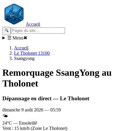
Accueil
🔍
☰ Menu
✖
Accueil
Le Tholonet 13100
Ssangyong
Remorquage
SsangYong
au
Tholonet
Dépannage en direct —
Le Tholonet
dimanche 9 août 2026
—
05:59
🌤️
24°C — Ensoleillé
Vent : 15 km/h (Zone Le Tholonet)