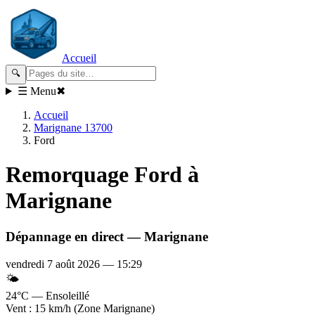
Accueil
🔍
☰ Menu
✖
Accueil
Marignane 13700
Ford
Remorquage
Ford
à
Marignane
Dépannage en direct —
Marignane
vendredi 7 août 2026
—
15:29
🌤️
24°C — Ensoleillé
Vent : 15 km/h (Zone Marignane)