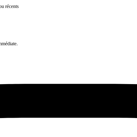
ou récents
mmédiate.