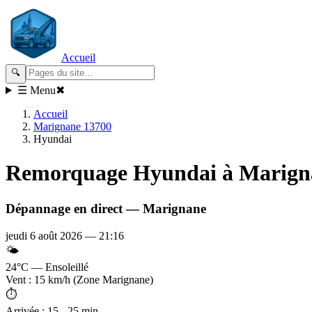
Accueil
🔍
☰ Menu
✖
Accueil
Marignane 13700
Hyundai
Remorquage
Hyundai
à Marign
Dépannage en direct —
Marignane
jeudi 6 août 2026
—
21:16
🌤️
24°C — Ensoleillé
Vent : 15 km/h (Zone Marignane)
⏱️
Arrivée : 15 - 25 min