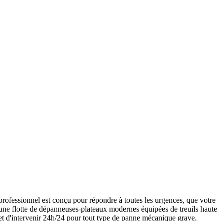
ofessionnel est conçu pour répondre à toutes les urgences, que votre
d'une flotte de dépanneuses-plateaux modernes équipées de treuils haute
et d'intervenir 24h/24 pour tout type de panne mécanique grave,