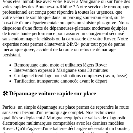
Vous êtes immobilisé avec votre
Rover
à Marignane
ou sur l'une des
voies rapides des Bouches-du-Rhône ? Notre service de remorquage
professionnel est conçu pour répondre à toutes les urgences, que
votre véhicule soit bloqué dans un parking souterrain étroit, sur le
bas-côté d'une départementale ou après un sinistre plus grave. Nous
disposons d'une flotte de dépanneuses-plateaux modernes équipées
de treuils haute performance pour assurer un chargement sécurisé
sans endommager le châssis ou la carrosserie de votre
Rover
. Notre
expertise nous permet d'intervenir 24h/24 pour tout type de panne
mécanique grave, accident de la route ou refus de démarrage
persistant.
Remorquage auto, moto et utilitaires légers
Rover
Intervention express
à Marignane
sous 30 minutes
Grutage et treuillage pour situations complexes (ravin, fossé)
Tarification transparente annoncée avant le départ
🛠️ Dépannage voiture rapide sur place
Parfois, un simple dépannage sur place permet de reprendre la route
sans avoir besoin d'un remorquage complet. Nos techniciens
qualifiés se déplacent à
Marignane
équipés de valises de diagnostic
électronique multimarques compatibles avec les derniers modèles
Rover
. Qu'il s'agisse d'une batterie déchargée nécessitant un booster,