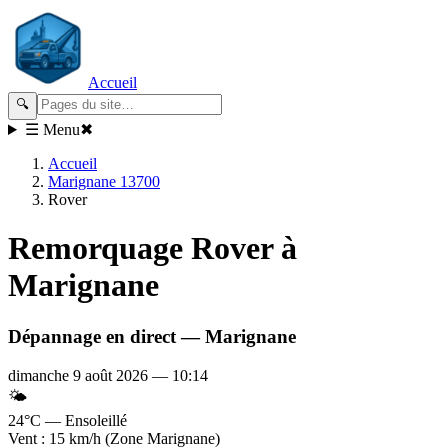
Accueil
🔍
☰ Menu
✖
Accueil
Marignane 13700
Rover
Remorquage
Rover
à
Marignane
Dépannage en direct —
Marignane
dimanche 9 août 2026
—
10:14
🌤️
24°C — Ensoleillé
Vent : 15 km/h (Zone Marignane)