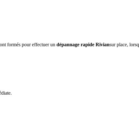
sont formés pour effectuer un
dépannage rapide
Rivian
sur place, lors
diate.