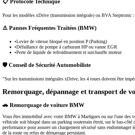
📋 Protocole Technique
Pour les modèles xDrive (transmission intégrale) ou BVA Steptronic : d
⚠️ Pannes Fréquentes Traitées (
BMW
)
•
Levier de vitesse bloqué en position P (Parking)
•
Défaillance de pompe à carburant HP ou vanne EGR
•
Perte de liquide de refroidissement et surchauffe moteur
🛡️ Conseil de Sécurité Automobiliste
"
Sur les transmissions intégrales xDrive, les 4 roues doivent être impé
Remorquage, dépannage et transport de 
🚗 Remorquage de voiture BMW
Vous êtes immobilisé avec votre
BMW
à Martigues
ou sur l'une des 
véhicule soit bloqué dans un parking souterrain étroit, sur le bas-côt
performance pour assurer un chargement sécurisé sans endommager le 
de la route ou refus de démarrage persistant.