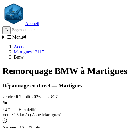
Accueil
🔍
☰ Menu
✖
Accueil
Martigues 13117
Bmw
Remorquage
BMW
à Martigues
Dépannage en direct —
Martigues
vendredi 7 août 2026
—
23:27
🌤️
24°C — Ensoleillé
Vent : 15 km/h (Zone Martigues)
⏱️
Arrivée : 15 - 25 min