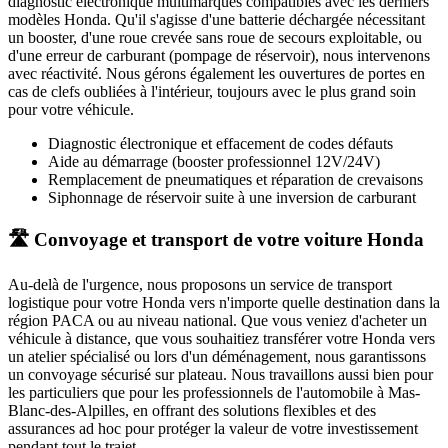
diagnostic électronique multimarques compatibles avec les derniers
modèles
Honda
. Qu'il s'agisse d'une batterie déchargée nécessitant
un booster, d'une roue crevée sans roue de secours exploitable, ou
d'une erreur de carburant (pompage de réservoir), nous intervenons
avec réactivité. Nous gérons également les ouvertures de portes en
cas de clefs oubliées à l'intérieur, toujours avec le plus grand soin
pour votre véhicule.
Diagnostic électronique et effacement de codes défauts
Aide au démarrage (booster professionnel 12V/24V)
Remplacement de pneumatiques et réparation de crevaisons
Siphonnage de réservoir suite à une inversion de carburant
🛣️ Convoyage et transport de votre voiture Honda
Au-delà de l'urgence, nous proposons un service de transport
logistique pour votre
Honda
vers n'importe quelle destination dans la
région PACA ou au niveau national. Que vous veniez d'acheter un
véhicule à distance, que vous souhaitiez transférer votre
Honda
vers
un atelier spécialisé ou lors d'un déménagement, nous garantissons
un convoyage sécurisé sur plateau. Nous travaillons aussi bien pour
les particuliers que pour les professionnels de l'automobile à
Mas-
Blanc-des-Alpilles
, en offrant des solutions flexibles et des
assurances ad hoc pour protéger la valeur de votre investissement
pendant tout le trajet.