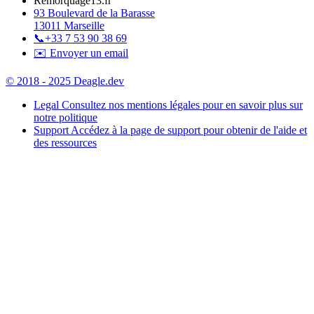
Remorquage13.fr
93 Boulevard de la Barasse
13011 Marseille
📞
+33 7 53 90 38 69
✉️ Envoyer un email
© 2018 - 2025 Deagle.dev
Legal
Consultez nos mentions légales pour en savoir plus sur
notre politique
Support
Accédez à la page de support pour obtenir de l'aide et
des ressources