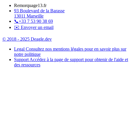
Remorquage13.fr
93 Boulevard de la Barasse
13011 Marseille
📞
+33 7 53 90 38 69
✉️ Envoyer un email
© 2018 - 2025 Deagle.dev
Legal
Consultez nos mentions légales pour en savoir plus sur
notre politique
Support
Accédez à la page de support pour obtenir de l'aide et
des ressources