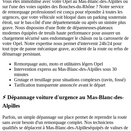
Vous êtes immobilisé avec votre
Opel
au Mas-Blanc-des-Alpilles
ou
sur l'une des voies rapides des Bouches-du-Rhône ? Notre service
de remorquage professionnel est conçu pour répondre à toutes les
urgences, que votre véhicule soit bloqué dans un parking souterrain
étroit, sur le bas-côté d'une départementale ou après un sinistre plus
grave. Nous disposons d'une flotte de dépanneuses-plateaux
modernes équipées de treuils haute performance pour assurer un
chargement sécurisé sans endommager le châssis ou la carrosserie de
votre
Opel
. Notre expertise nous permet d'intervenir 24h/24 pour
tout type de panne mécanique grave, accident de la route ou refus de
démarrage persistant.
Remorquage auto, moto et utilitaires légers
Opel
Intervention express
au Mas-Blanc-des-Alpilles
sous 30
minutes
Grutage et treuillage pour situations complexes (ravin, fossé)
Tarification transparente annoncée avant le départ
⚡ Dépannage voiture d'urgence au Mas-Blanc-des-
Alpilles
Parfois, un simple dépannage sur place permet de reprendre la route
sans avoir besoin d'un remorquage complet. Nos techniciens
qualifiés se déplacent à
Mas-Blanc-des-Alpilles
équipés de valises de