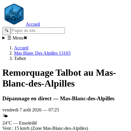
Accueil
🔍
☰ Menu
✖
Accueil
Mas Blanc Des Alpilles 13103
Talbot
Remorquage
Talbot
au Mas-
Blanc-des-Alpilles
Dépannage en direct —
Mas-Blanc-des-Alpilles
vendredi 7 août 2026
—
07:25
🌤️
24°C — Ensoleillé
Vent : 15 km/h (Zone Mas-Blanc-des-Alpilles)