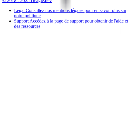
© 2018 - 2025 Deagle.dev
Legal
Consultez nos mentions légales pour en savoir plus sur
notre politique
Support
Accédez à la page de support pour obtenir de l'aide et
des ressources