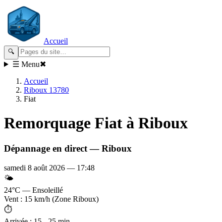
Accueil
🔍
☰ Menu
✖
Accueil
Riboux 13780
Fiat
Remorquage
Fiat
à Riboux
Dépannage en direct —
Riboux
samedi 8 août 2026
—
17:48
🌤️
24°C — Ensoleillé
Vent : 15 km/h (Zone Riboux)
⏱️
Arrivée : 15 - 25 min