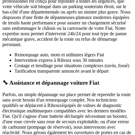
professionnel est conçu pour répondre à toutes les urgences, que
votre véhicule soit bloqué dans un parking souterrain étroit, sur le
bas-côté d'une départementale ou après un sinistre plus grave. Nous
disposons d'une flotte de dépanneuses-plateaux modernes équipées
de treuils haute performance pour assurer un chargement sécurisé
sans endommager le châssis ou la carrosserie de votre
Fiat
. Notre
expertise nous permet d'intervenir 24h/24 pour tout type de panne
mécanique grave, accident de la route ou refus de démarrage
persistant.
Remorquage auto, moto et utilitaires légers
Fiat
Intervention express
à Riboux
sous 30 minutes
Grutage et treuillage pour situations complexes (ravin, fossé)
Tarification transparente annoncée avant le départ
🔧 Assistance et dépannage voiture Fiat
Parfois, un simple dépannage sur place permet de reprendre la route
sans avoir besoin d'un remorquage complet. Nos techniciens
qualifiés se déplacent à
Riboux
équipés de valises de diagnostic
électronique multimarques compatibles avec les derniers modèles
Fiat
. Qu'il s'agisse d'une batterie déchargée nécessitant un booster,
d'une roue crevée sans roue de secours exploitable, ou d'une erreur
de carburant (pompage de réservoir), nous intervenons avec
réactivité. Nous gérons également les ouvertures de portes en cas de