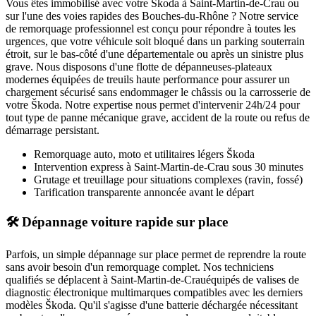
Vous êtes immobilisé avec votre
Škoda
à Saint-Martin-de-Crau
ou
sur l'une des voies rapides des Bouches-du-Rhône ? Notre service
de remorquage professionnel est conçu pour répondre à toutes les
urgences, que votre véhicule soit bloqué dans un parking souterrain
étroit, sur le bas-côté d'une départementale ou après un sinistre plus
grave. Nous disposons d'une flotte de dépanneuses-plateaux
modernes équipées de treuils haute performance pour assurer un
chargement sécurisé sans endommager le châssis ou la carrosserie de
votre
Škoda
. Notre expertise nous permet d'intervenir 24h/24 pour
tout type de panne mécanique grave, accident de la route ou refus de
démarrage persistant.
Remorquage auto, moto et utilitaires légers
Škoda
Intervention express
à Saint-Martin-de-Crau
sous 30 minutes
Grutage et treuillage pour situations complexes (ravin, fossé)
Tarification transparente annoncée avant le départ
🛠️ Dépannage voiture rapide sur place
Parfois, un simple dépannage sur place permet de reprendre la route
sans avoir besoin d'un remorquage complet. Nos techniciens
qualifiés se déplacent à
Saint-Martin-de-Crau
équipés de valises de
diagnostic électronique multimarques compatibles avec les derniers
modèles
Škoda
. Qu'il s'agisse d'une batterie déchargée nécessitant