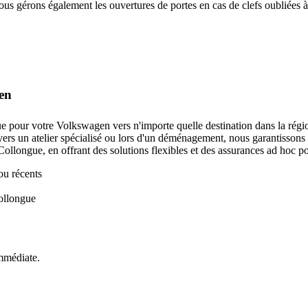
s gérons également les ouvertures de portes en cas de clefs oubliées à l
gen
ue pour votre
Volkswagen
vers n'importe quelle destination dans la ré
ers un atelier spécialisé ou lors d'un déménagement, nous garantissons
Collongue
, en offrant des solutions flexibles et des assurances ad hoc po
ou récents
ollongue
mmédiate.