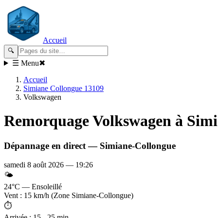
Accueil
🔍
☰ Menu
✖
Accueil
Simiane Collongue 13109
Volkswagen
Remorquage
Volkswagen
à Sim
Dépannage en direct —
Simiane-Collongue
samedi 8 août 2026
—
19:26
🌤️
24°C — Ensoleillé
Vent : 15 km/h (Zone Simiane-Collongue)
⏱️
Arrivée : 15 - 25 min