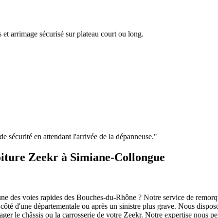
 et arrimage sécurisé sur plateau court ou long.
e de sécurité en attendant l'arrivée de la dépanneuse.
"
iture Zeekr à Simiane-Collongue
une des voies rapides des Bouches-du-Rhône ? Notre service de remorqu
as-côté d'une départementale ou après un sinistre plus grave. Nous disp
er le châssis ou la carrosserie de votre
Zeekr
. Notre expertise nous p