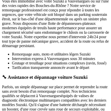
Vous êtes immobilisé avec votre
Suzuki
à Vauvenargues
ou sur l'une
des voies rapides des Bouches-du-Rhône ? Notre service de
remorquage professionnel est conçu pour répondre à toutes les
urgences, que votre véhicule soit bloqué dans un parking souterrain
étroit, sur le bas-côté d'une départementale ou après un sinistre plus
grave. Nous disposons d'une flotte de dépanneuses-plateaux
modernes équipées de treuils haute performance pour assurer un
chargement sécurisé sans endommager le châssis ou la carrosserie de
votre
Suzuki
. Notre expertise nous permet d'intervenir 24h/24 pour
tout type de panne mécanique grave, accident de la route ou refus de
démarrage persistant.
Remorquage auto, moto et utilitaires légers
Suzuki
Intervention express
à Vauvenargues
sous 30 minutes
Grutage et treuillage pour situations complexes (ravin, fossé)
Tarification transparente annoncée avant le départ
🔧 Assistance et dépannage voiture Suzuki
Parfois, un simple dépannage sur place permet de reprendre la route
sans avoir besoin d'un remorquage complet. Nos techniciens
qualifiés se déplacent à
Vauvenargues
équipés de valises de
diagnostic électronique multimarques compatibles avec les derniers
modèles
Suzuki
. Qu'il s'agisse d'une batterie déchargée nécessitant
un booster, d'une roue crevée sans roue de secours exploitable, ou