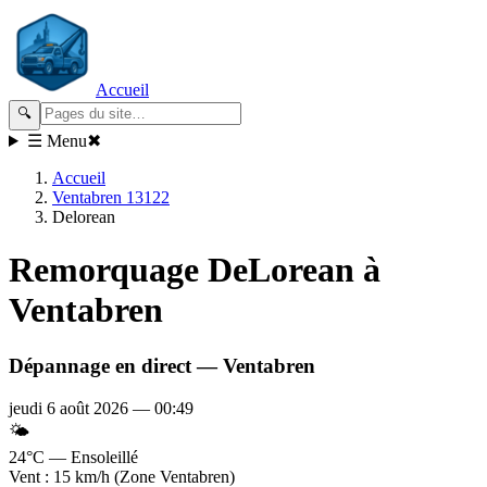
Accueil
🔍
☰ Menu
✖
Accueil
Ventabren 13122
Delorean
Remorquage
DeLorean
à
Ventabren
Dépannage en direct —
Ventabren
jeudi 6 août 2026
—
00:49
🌤️
24°C — Ensoleillé
Vent : 15 km/h (Zone Ventabren)