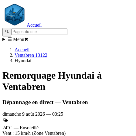
Accueil
🔍
☰ Menu
✖
Accueil
Ventabren 13122
Hyundai
Remorquage
Hyundai
à
Ventabren
Dépannage en direct —
Ventabren
dimanche 9 août 2026
—
03:25
🌤️
24°C — Ensoleillé
Vent : 15 km/h (Zone Ventabren)