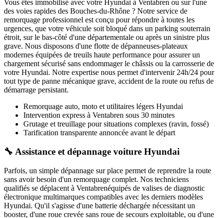
Vous êtes immobilisé avec votre
Hyundai
à Ventabren
ou sur l'une
des voies rapides des Bouches-du-Rhône ? Notre service de
remorquage professionnel est conçu pour répondre à toutes les
urgences, que votre véhicule soit bloqué dans un parking souterrain
étroit, sur le bas-côté d'une départementale ou après un sinistre plus
grave. Nous disposons d'une flotte de dépanneuses-plateaux
modernes équipées de treuils haute performance pour assurer un
chargement sécurisé sans endommager le châssis ou la carrosserie de
votre
Hyundai
. Notre expertise nous permet d'intervenir 24h/24 pour
tout type de panne mécanique grave, accident de la route ou refus de
démarrage persistant.
Remorquage auto, moto et utilitaires légers
Hyundai
Intervention express
à Ventabren
sous 30 minutes
Grutage et treuillage pour situations complexes (ravin, fossé)
Tarification transparente annoncée avant le départ
🔧 Assistance et dépannage voiture Hyundai
Parfois, un simple dépannage sur place permet de reprendre la route
sans avoir besoin d'un remorquage complet. Nos techniciens
qualifiés se déplacent à
Ventabren
équipés de valises de diagnostic
électronique multimarques compatibles avec les derniers modèles
Hyundai
. Qu'il s'agisse d'une batterie déchargée nécessitant un
booster, d'une roue crevée sans roue de secours exploitable, ou d'une