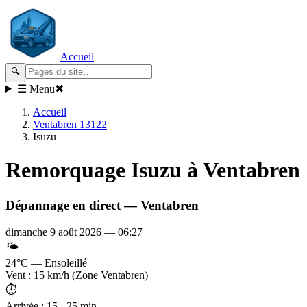
Accueil
🔍
☰ Menu
✖
Accueil
Ventabren 13122
Isuzu
Remorquage
Isuzu
à Ventabren
Dépannage en direct —
Ventabren
dimanche 9 août 2026
—
06:27
🌤️
24°C — Ensoleillé
Vent : 15 km/h (Zone Ventabren)
⏱️
Arrivée : 15 - 25 min