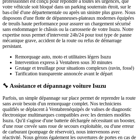
professionnel est conçu pour répondre à toutes les urgences, que
votre véhicule soit bloqué dans un parking souterrain étroit, sur le
bas-côté d'une départementale ou après un sinistre plus grave. Nous
disposons d'une flotte de dépanneuses-plateaux modernes équipées
de treuils haute performance pour assurer un chargement sécurisé
sans endommager le châssis ou la carrosserie de votre
Isuzu
. Notre
expertise nous permet d'intervenir 24h/24 pour tout type de panne
mécanique grave, accident de la route ou refus de démarrage
persistant.
Remorquage auto, moto et utilitaires légers
Isuzu
Intervention express
à Ventabren
sous 30 minutes
Grutage et treuillage pour situations complexes (ravin, fossé)
Tarification transparente annoncée avant le départ
🔧 Assistance et dépannage voiture Isuzu
Parfois, un simple dépannage sur place permet de reprendre la route
sans avoir besoin d'un remorquage complet. Nos techniciens
qualifiés se déplacent à
Ventabren
équipés de valises de diagnostic
électronique multimarques compatibles avec les derniers modèles
Isuzu
. Qu'il s'agisse d'une batterie déchargée nécessitant un booster,
d'une roue crevée sans roue de secours exploitable, ou d'une erreur
de carburant (pompage de réservoir), nous intervenons avec
réactivité. Nous gérons également les ouvertures de portes en cas de