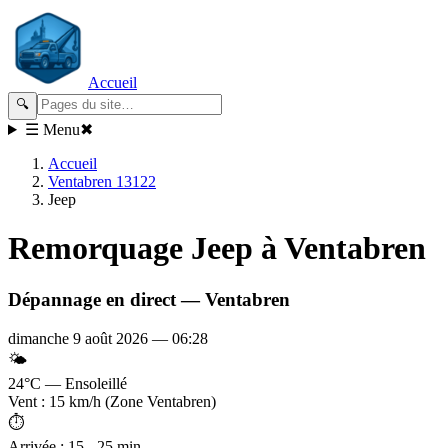
Accueil
🔍
☰ Menu
✖
Accueil
Ventabren 13122
Jeep
Remorquage
Jeep
à Ventabren
Dépannage en direct —
Ventabren
dimanche 9 août 2026
—
06:28
🌤️
24°C — Ensoleillé
Vent : 15 km/h (Zone Ventabren)
⏱️
Arrivée : 15 - 25 min