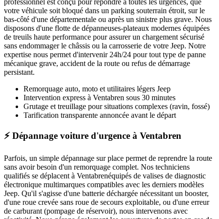
professionnel est conçu pour répondre à toutes les urgences, que
votre véhicule soit bloqué dans un parking souterrain étroit, sur le
bas-côté d'une départementale ou après un sinistre plus grave. Nous
disposons d'une flotte de dépanneuses-plateaux modernes équipées
de treuils haute performance pour assurer un chargement sécurisé
sans endommager le châssis ou la carrosserie de votre
Jeep
. Notre
expertise nous permet d'intervenir 24h/24 pour tout type de panne
mécanique grave, accident de la route ou refus de démarrage
persistant.
Remorquage auto, moto et utilitaires légers
Jeep
Intervention express
à Ventabren
sous 30 minutes
Grutage et treuillage pour situations complexes (ravin, fossé)
Tarification transparente annoncée avant le départ
⚡ Dépannage voiture d'urgence à Ventabren
Parfois, un simple dépannage sur place permet de reprendre la route
sans avoir besoin d'un remorquage complet. Nos techniciens
qualifiés se déplacent à
Ventabren
équipés de valises de diagnostic
électronique multimarques compatibles avec les derniers modèles
Jeep
. Qu'il s'agisse d'une batterie déchargée nécessitant un booster,
d'une roue crevée sans roue de secours exploitable, ou d'une erreur
de carburant (pompage de réservoir), nous intervenons avec