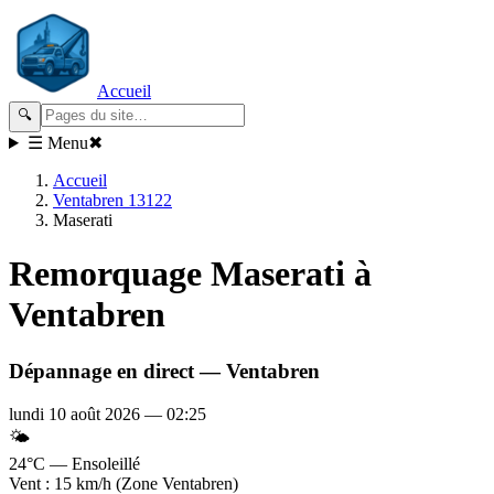
Accueil
🔍
☰ Menu
✖
Accueil
Ventabren 13122
Maserati
Remorquage
Maserati
à
Ventabren
Dépannage en direct —
Ventabren
lundi 10 août 2026
—
02:25
🌤️
24°C — Ensoleillé
Vent : 15 km/h (Zone Ventabren)