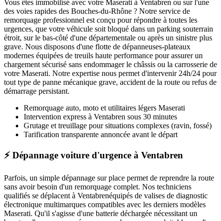
Vous êtes immobilisé avec votre
Maserati
à Ventabren
ou sur l'une
des voies rapides des Bouches-du-Rhône ? Notre service de
remorquage professionnel est conçu pour répondre à toutes les
urgences, que votre véhicule soit bloqué dans un parking souterrain
étroit, sur le bas-côté d'une départementale ou après un sinistre plus
grave. Nous disposons d'une flotte de dépanneuses-plateaux
modernes équipées de treuils haute performance pour assurer un
chargement sécurisé sans endommager le châssis ou la carrosserie de
votre
Maserati
. Notre expertise nous permet d'intervenir 24h/24 pour
tout type de panne mécanique grave, accident de la route ou refus de
démarrage persistant.
Remorquage auto, moto et utilitaires légers
Maserati
Intervention express
à Ventabren
sous 30 minutes
Grutage et treuillage pour situations complexes (ravin, fossé)
Tarification transparente annoncée avant le départ
⚡ Dépannage voiture d'urgence à Ventabren
Parfois, un simple dépannage sur place permet de reprendre la route
sans avoir besoin d'un remorquage complet. Nos techniciens
qualifiés se déplacent à
Ventabren
équipés de valises de diagnostic
électronique multimarques compatibles avec les derniers modèles
Maserati
. Qu'il s'agisse d'une batterie déchargée nécessitant un