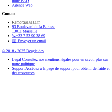
notre FAQ
Agence Web
Contact
Remorquage13.fr
93 Boulevard de la Barasse
13011 Marseille
📞
+33 7 53 90 38 69
✉️ Envoyer un email
© 2018 - 2025 Deagle.dev
Legal
Consultez nos mentions légales pour en savoir plus sur
notre politique
Support
Accédez à la page de support pour obtenir de l'aide et
des ressources