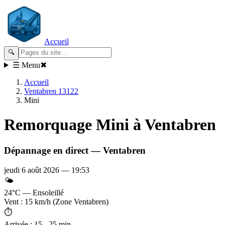
Accueil
🔍
☰ Menu
✖
Accueil
Ventabren 13122
Mini
Remorquage
Mini
à Ventabren
Dépannage en direct —
Ventabren
jeudi 6 août 2026
—
19:53
🌤️
24°C — Ensoleillé
Vent : 15 km/h (Zone Ventabren)
⏱️
Arrivée : 15 - 25 min