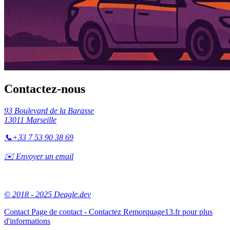
Contactez-nous
93 Boulevard de la Barasse
13011 Marseille
📞
+33 7 53 90 38 69
✉️ Envoyer un email
© 2018 - 2025 Deagle.dev
Contact
Page de contact - Contactez Remorquage13.fr pour plus
d'informations