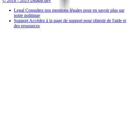
© 2018 - 2025 Deagle.dev
Legal
Consultez nos mentions légales pour en savoir plus sur
notre politique
Support
Accédez à la page de support pour obtenir de l'aide et
des ressources