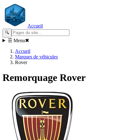
Accueil
🔍
☰ Menu
✖
Accueil
Marques de véhicules
Rover
Remorquage
Rover