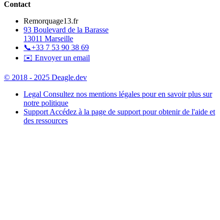
Contact
Remorquage13.fr
93 Boulevard de la Barasse
13011 Marseille
📞
+33 7 53 90 38 69
✉️ Envoyer un email
© 2018 - 2025 Deagle.dev
Legal
Consultez nos mentions légales pour en savoir plus sur
notre politique
Support
Accédez à la page de support pour obtenir de l'aide et
des ressources