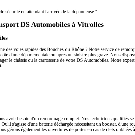
e de sécurité en attendant l'arrivée de la dépanneuse.
"
nsport DS Automobiles à Vitrolles
les
une des voies rapides des Bouches-du-Rhône ? Notre service de remorqu
as-côté d'une départementale ou après un sinistre plus grave. Nous disp
er le châssis ou la carrosserie de votre
DS Automobiles
. Notre expert
t.
sans avoir besoin d'un remorquage complet. Nos techniciens qualifiés se
. Qu'il s'agisse d'une batterie déchargée nécessitant un booster, d'une r
s gérons également les ouvertures de portes en cas de clefs oubliées à l