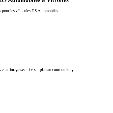
DS Automobiles
à
Vitrolles
s pour les véhicules
DS Automobiles
.
 et arrimage sécurisé sur plateau court ou long.