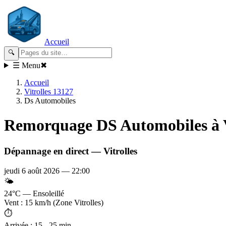
Accueil
🔍
☰ Menu
✖
Accueil
Vitrolles 13127
Ds Automobiles
Remorquage
DS Automobiles
à 
Dépannage en direct —
Vitrolles
jeudi 6 août 2026
—
22:00
🌤️
24°C — Ensoleillé
Vent : 15 km/h (Zone Vitrolles)
⏱️
Arrivée : 15 - 25 min