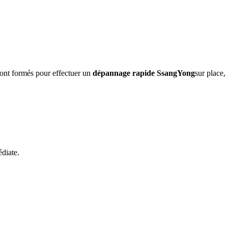
sont formés pour effectuer un
dépannage rapide
SsangYong
sur place,
diate.