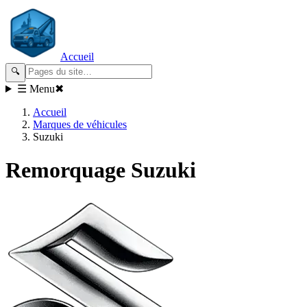
Accueil
🔍
☰ Menu
✖
Accueil
Marques de véhicules
Suzuki
Remorquage
Suzuki